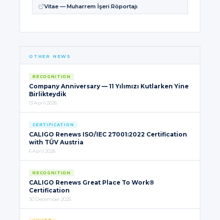
Vitae — Muharrem İşeri Röportajı
OTHER NEWS
RECOGNITION
Company Anniversary — 11 Yılımızı Kutlarken Yine
Birlikteydik
13 April 2026
CERTIFICATION
CALIGO Renews ISO/IEC 27001:2022 Certification
with TÜV Austria
6 April 2026
RECOGNITION
CALIGO Renews Great Place To Work®
Certification
30 December 2025