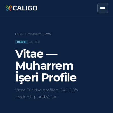
HOME
›
NEWSROOM
›
NEWS
July 2020
NEWS
Vitae —
Muharrem
İşeri Profile
Vitae Türkiye profiled CALIGO's
leadership and vision.