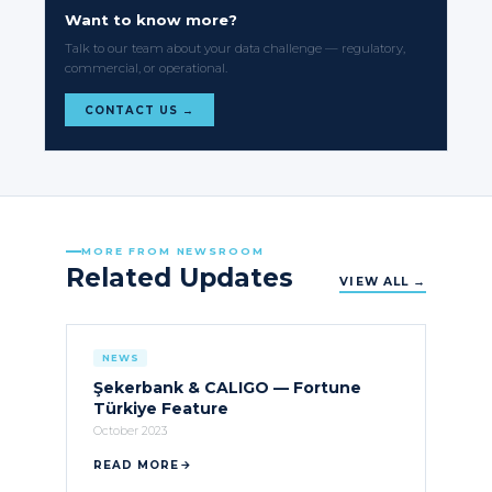
Want to know more?
Talk to our team about your data challenge — regulatory,
commercial, or operational.
CONTACT US →
MORE FROM NEWSROOM
Related Updates
VIEW ALL →
NEWS
Şekerbank & CALIGO — Fortune
Türkiye Feature
October 2023
READ MORE