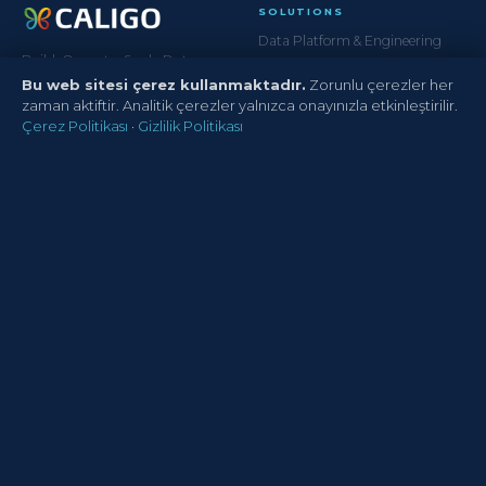
SOLUTIONS
Data Platform & Engineering
Build. Operate. Scale Data.
Regulatory & Risk Analytics
Bu web sitesi çerez kullanmaktadır.
Zorunlu çerezler her
Customer Analytics
zaman aktiftir. Analitik çerezler yalnızca onayınızla etkinleştirilir.
AI & Advanced Analytics
Çerez Politikası
·
Gizlilik Politikası
Data Governance
SERVICES
ACCELERATORS
DataOps & Platform Ops
Banking DWH Model
Managed Data Services
Insurance DWH Model
Data Migration
Telecom Data Model
Data Maturity Assessment
Operating Model Framework
COMPANY
About Us
Our Clients
Life at CALIGO
Contact