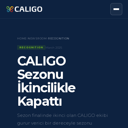
HOME
›
NEWSROOM
›
RECOGNITION
March 2025
RECOGNITION
CALIGO
Sezonu
İkincilikle
Kapattı
Sezon finalinde ikinci olan CALIGO ekibi
gurur verici bir dereceyle sezonu