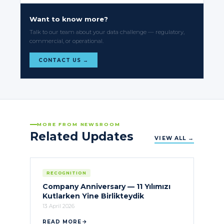
Want to know more?
Talk to our team about your data challenge — regulatory,
commercial, or operational.
CONTACT US →
MORE FROM NEWSROOM
Related Updates
VIEW ALL →
RECOGNITION
Company Anniversary — 11 Yılımızı
Kutlarken Yine Birlikteydik
13 April 2026
READ MORE