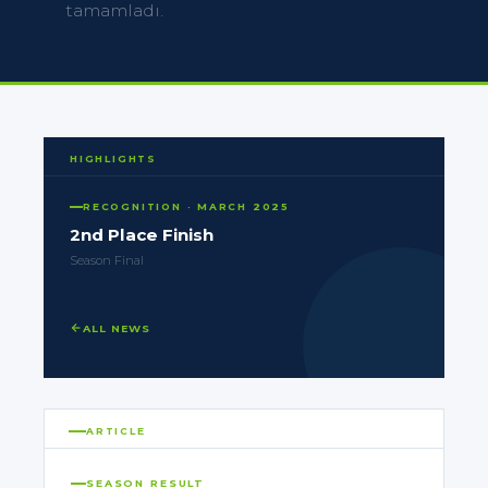
tamamladı.
HIGHLIGHTS
RECOGNITION · MARCH 2025
2nd Place Finish
Season Final
ALL NEWS
ARTICLE
SEASON RESULT