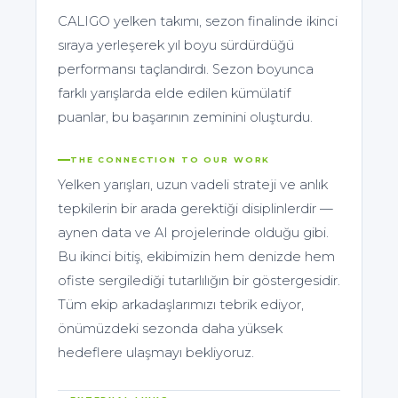
CALIGO yelken takımı, sezon finalinde ikinci
sıraya yerleşerek yıl boyu sürdürdüğü
performansı taçlandırdı. Sezon boyunca
farklı yarışlarda elde edilen kümülatif
puanlar, bu başarının zeminini oluşturdu.
THE CONNECTION TO OUR WORK
Yelken yarışları, uzun vadeli strateji ve anlık
tepkilerin bir arada gerektiği disiplinlerdir —
aynen data ve AI projelerinde olduğu gibi.
Bu ikinci bitiş, ekibimizin hem denizde hem
ofiste sergilediği tutarlılığın bir göstergesidir.
Tüm ekip arkadaşlarımızı tebrik ediyor,
önümüzdeki sezonda daha yüksek
hedeflere ulaşmayı bekliyoruz.