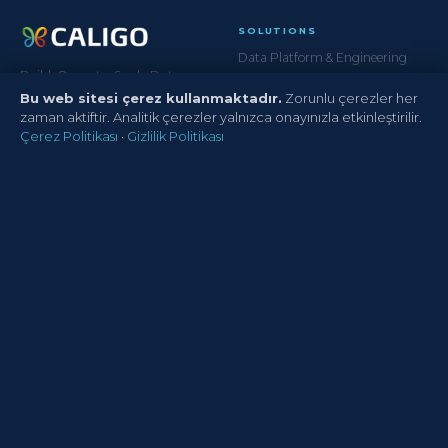
SOLUTIONS
Data Platform & Engineering
Build. Operate. Scale Data.
Regulatory & Risk Analytics
Bu web sitesi çerez kullanmaktadır.
Zorunlu çerezler her
Customer Analytics
zaman aktiftir. Analitik çerezler yalnızca onayınızla etkinleştirilir.
AI & Advanced Analytics
Çerez Politikası
·
Gizlilik Politikası
Data Governance
SERVICES
ACCELERATORS
DataOps & Platform Ops
Banking DWH Model
Managed Data Services
Insurance DWH Model
Data Migration
Telecom Data Model
Data Maturity Assessment
Operating Model Framework
COMPANY
About Us
Our Clients
Life at CALIGO